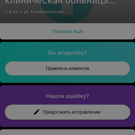
клиническая больница
медицинской
2.4 км • ул. Коммунальная
реабилитации
Показать ещё
Вы владелец?
Привлечь клиентов
Нашли ошибку?
Предложить исправление