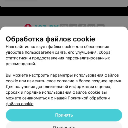
О проекте
Новости проекта
Размещение рекламы
Обработка файлов cookie
Медицинский маркетинг
Публичный договор
Наш сайт использует файлы cookie для обеспечения
удобства пользователей сайта, его улучшения, сбора
Пользовательское соглашение
Способы оплаты
статистики и предоставления персонализированных
Вакансии
Партнеры
рекомендаций.
Написать руководителю 103.by
Вы можете настроить параметры использования файлов
Написать в поддержку
cookie или изменить свое согласие в более позднее время.
Персональные настройки cookie
Для получения дополнительной информации о целях,
сроках и порядке использования файлов cookie вы
Обработка персональных данных
можете ознакомиться с нашей
Политикой обработки
файлов cookie
Принять
Отклонить