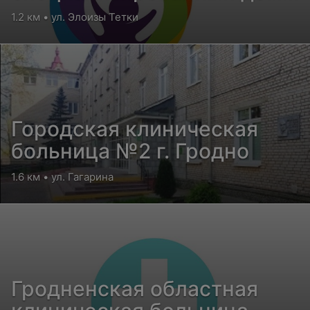
ребенка для детей с
1.2 км • ул. Элоизы Тетки
поражением ЦНС и
нарушением психики
Городская клиническая
больница №2 г. Гродно
1.6 км • ул. Гагарина
Гродненская областная