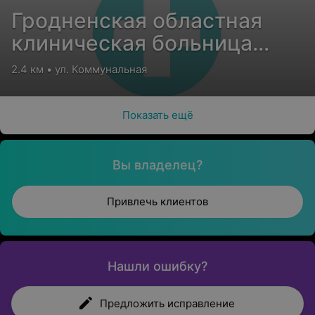
Гродненская областная
клиническая больница
медицинской
2.4 км • ул. Коммунальная
реабилитации
Показать ещё
Вы владелец?
Привлечь клиентов
Нашли ошибку?
Предложить исправление