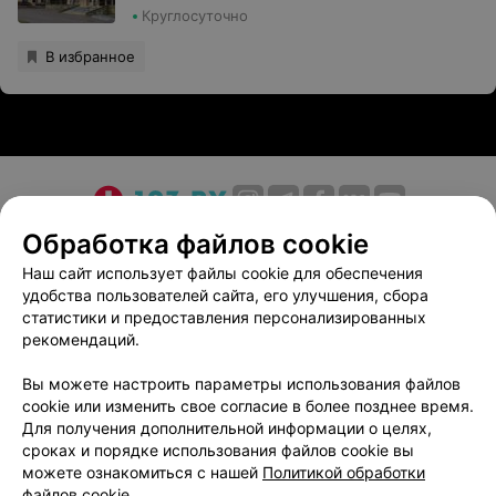
Круглосуточно
В избранное
О проекте
Новости проекта
Размещение рекламы
Обработка файлов cookie
Медицинский маркетинг
Публичный договор
Наш сайт использует файлы cookie для обеспечения
удобства пользователей сайта, его улучшения, сбора
Пользовательское соглашение
Способы оплаты
статистики и предоставления персонализированных
Вакансии
Партнеры
рекомендаций.
Написать руководителю 103.by
Вы можете настроить параметры использования файлов
Написать в поддержку
cookie или изменить свое согласие в более позднее время.
Персональные настройки cookie
Для получения дополнительной информации о целях,
сроках и порядке использования файлов cookie вы
Обработка персональных данных
можете ознакомиться с нашей
Политикой обработки
файлов cookie