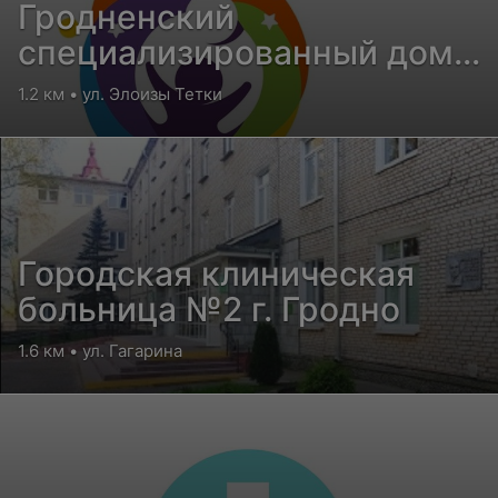
Гродненский
специализированный дом
ребенка для детей с
1.2 км • ул. Элоизы Тетки
поражением ЦНС и
нарушением психики
Городская клиническая
больница №2 г. Гродно
1.6 км • ул. Гагарина