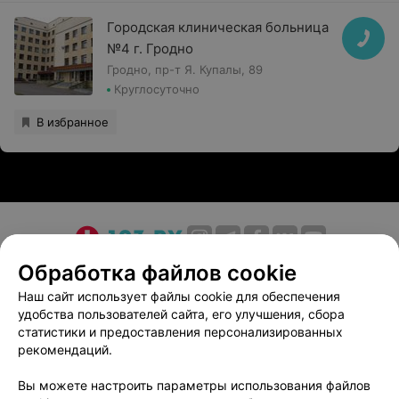
Городская клиническая больница
№4 г. Гродно
Гродно, пр-т Я. Купалы, 89
Круглосуточно
В избранное
О проекте
Новости проекта
Размещение рекламы
Обработка файлов cookie
Медицинский маркетинг
Публичный договор
Наш сайт использует файлы cookie для обеспечения
удобства пользователей сайта, его улучшения, сбора
Пользовательское соглашение
Способы оплаты
статистики и предоставления персонализированных
Вакансии
Партнеры
рекомендаций.
Написать руководителю 103.by
Вы можете настроить параметры использования файлов
Написать в поддержку