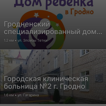
Гродненский
специализированный дом
ребенка для детей с
1.2 км • ул. Элоизы Тетки
поражением ЦНС и
нарушением психики
Городская клиническая
больница №2 г. Гродно
1.6 км • ул. Гагарина