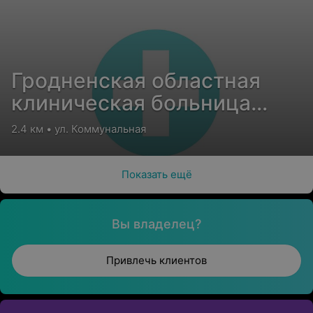
Гродненская областная
клиническая больница
медицинской
2.4 км • ул. Коммунальная
реабилитации
Показать ещё
Вы владелец?
Привлечь клиентов