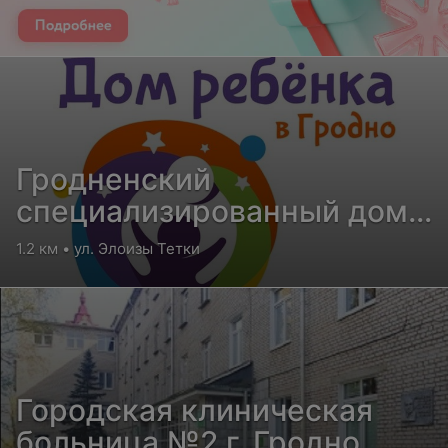
Гродненский
специализированный дом
ребенка для детей с
1.2 км • ул. Элоизы Тетки
поражением ЦНС и
нарушением психики
Городская клиническая
больница №2 г. Гродно