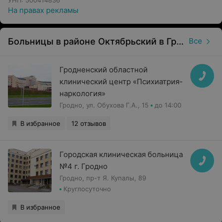
УНП: 500414836
Врачи клиники индивидуально подходят к каждому
На правах рекламы
посетителю, предлагают комплексную диагностику и
подходящий вид лечения.
Больницы в районе Октябрьский в Гродно
Все
Кроме того, для поддержания здорового духа
населения наши специалисты периодически проводят
«всемирные дни здоровья».
Гродненский областной
клинический центр «Психиатрия-
Оборудование:
наркология»
Гродно, ул. Обухова Г.А., 15
до 14:00
Сотрудники больницы ведут работу по внедрению
современных методов диагностики и лечения, а новое
В избранное
12 отзывов
оборудование позволяет проводить целый перечень
лабораторных исследований, рентгено-компьютерную
и магнитно-резонансную томографию и проч.
Городская клиническая больница
№4 г. Гродно
Наши преимущества:
Гродно, пр-т Я. Купалы, 89
Круглосуточно
Работа по выходным;
В избранное
Онлайн запись на консультацию;