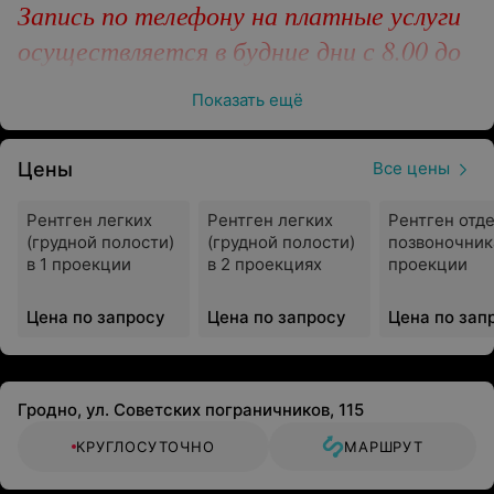
Запись по телефону на платные услуги
осуществляется в будние дни с 8.00 до
16.00 часов.
Показать ещё
Цены
Все цены
Городская клиническая больница скорой медицинской
помощи г. Гродно является одним из крупнейших
Рентген легких
Рентген легких
Рентген отд
медицинских учреждений области. Большинство
(грудной полости)
(грудной полости)
позвоночника
отделений оказывает профессиональную помощь не
в 1 проекции
в 2 проекциях
проекции
только жителям города и района, но и всей области.
Цена по запросу
Цена по запросу
Цена по зап
Врачи больницы работают по следующим
направлениям:
Терапия;
Гродно, ул. Советских пограничников, 115
Хирургия;
КРУГЛОСУТОЧНО
МАРШРУТ
Акушерство и гинекология;