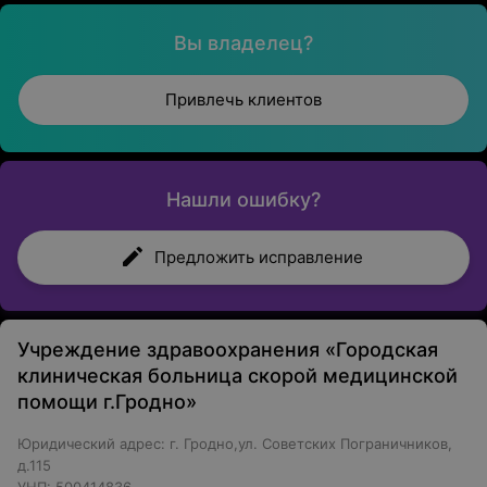
Наркология;
Вы владелец?
Офтальмология;
Урология;
Привлечь клиентов
Неврология;
Нейрохирургия;
Нашли ошибку?
Травматология;
Комбустиология;
Предложить исправление
Оториноларингология и проч.
Дополнительные услуги:
Учреждение здравоохранения «Городская
Лечебный массаж;
клиническая больница скорой медицинской
помощи г.Гродно»
Все виды исследований.
Юридический адрес: г. Гродно,ул. Советских Пограничников,
Наши специалисты:
д.115