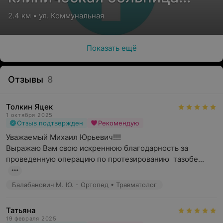
медицинской
2.4 км • ул. Коммунальная
реабилитации
Показать ещё
Отзывы
8
Толкин Яцек
1 октября 2025
Отзыв подтвержден
Рекомендую
Уважаемый Михаил Юрьевич!!!! 

Выражаю Вам свою искреннюю благодарность за 
проведенную операцию по протезированию  тазобе...
Балабанович М. Ю. - Ортопед • Травматолог
Татьяна
19 февраля 2025