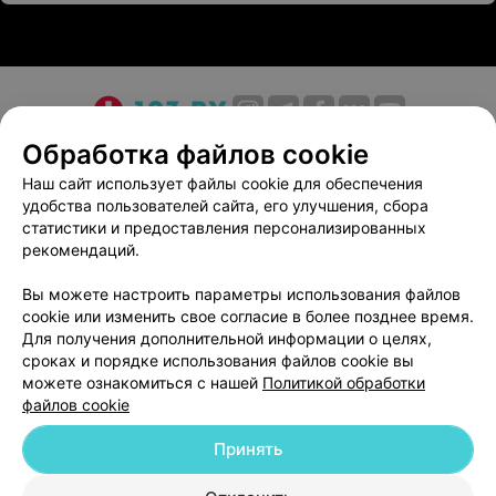
Проведение «дней здоровья» и других акций;
Опытные специалисты.
Городская клиническая больница скорой
медицинской помощи г. Гродно: когда здоровье –
О проекте
Новости проекта
Размещение рекламы
высшая ценность.
Обработка файлов cookie
Медицинский маркетинг
Публичный договор
Наш сайт использует файлы cookie для обеспечения
Обращаем ваше внимание, что
удобства пользователей сайта, его улучшения, сбора
Пользовательское соглашение
Способы оплаты
статистики и предоставления персонализированных
обязательна консультация
Вакансии
Партнеры
рекомендаций.
специалиста: рекламируемые
Написать руководителю 103.by
медицинские услуги могут иметь
Вы можете настроить параметры использования файлов
Написать в поддержку
противопоказания и побочные
cookie или изменить свое согласие в более позднее время.
Персональные настройки cookie
реакции.
Для получения дополнительной информации о целях,
сроках и порядке использования файлов cookie вы
Обработка персональных данных
можете ознакомиться с нашей
Политикой обработки
файлов cookie
Принять