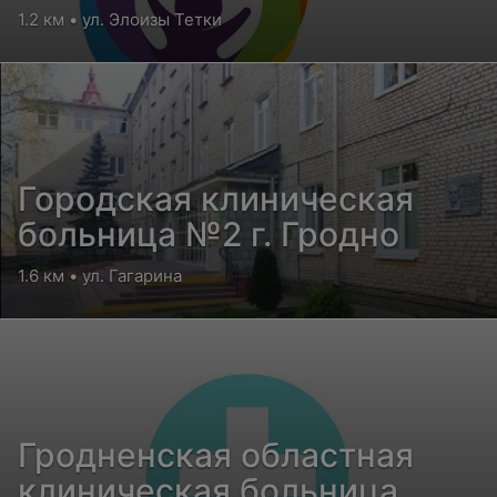
ребенка для детей с
1.2 км • ул. Элоизы Тетки
поражением ЦНС и
нарушением психики
Городская клиническая
больница №2 г. Гродно
1.6 км • ул. Гагарина
Гродненская областная
клиническая больница